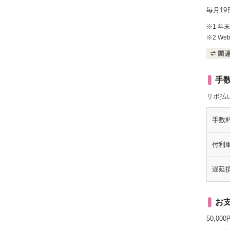
毎月1
※1 
※2 W
手
リボ払
手数
付利
遅延
お
50,0