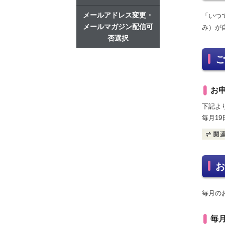
メールアドレス変更・
「いつ
メールマガジン配信可
み）が
否選択
ご
お
下記よ
毎月1
お
毎月のお
毎