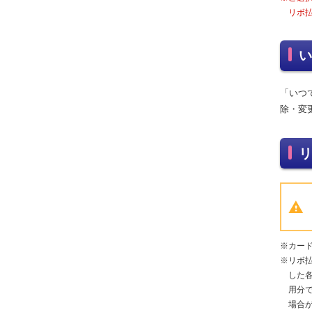
リボ
い
「いつ
除・変
リ
※カー
※リボ
した
用分
場合