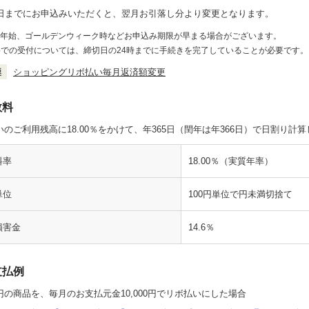
9日までにお申込みいただくと、翌月お引落し分より変更となります。
年末年始、ゴールデンウィーク時などお申込み期限が早まる場合がございます。
ebでの受付については、締切日の24時までに手続きを完了していることが必要です。
ショッピングリボ払い毎月返済額変更
数料
いのご利用残高に18.00％をかけて、年365日（閏年は年366日）で日割り
料率
18.00％（実質年率）
単位
100円単位で円未満切捨て
損害金
14.6％
支払例
00円の商品を、毎月のお支払元金10,000円でリボ払いにした場合