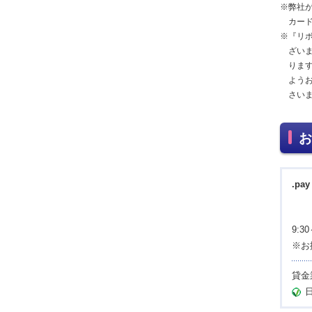
※弊社が
カー
※『リ
ざい
りま
よう
さい
お
.p
9:3
※お
貸金