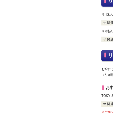
リ
リボ払
リボ払
リ
お金に
（リボ
お
TOKY
※ご選