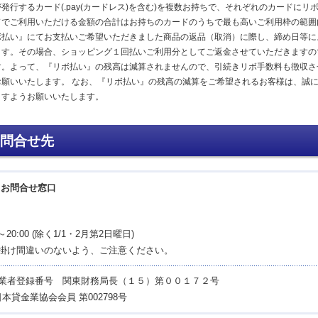
発行するカード(.pay(カードレス)を含む)を複数お持ちで、それぞれのカードに
ドでご利用いただける金額の合計はお持ちのカードのうちで最も高いご利用枠の範囲
ボ払い』にてお支払いご希望いただきました商品の返品（取消）に際し、締め日等に
ます。その場合、ショッピング１回払いご利用分としてご返金させていただきますの
す。よって、『リボ払い』の残高は減算されませんので、引続きリボ手数料も徴収さ
お願いいたします。 なお、『リボ払い』の残高の減算をご希望されるお客様は、誠
ますようお願いいたします。
問合せ先
ay お問合せ窓口
0～20:00 (除く1/1・2月第2日曜日)
掛け間違いのないよう、ご注意ください。
業者登録番号 関東財務局長（１５）第００１７２号
日本貸金業協会会員 第002798号