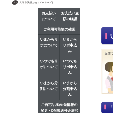
ホーム
クレジット関連
いつでもリボ
お支払い
お支払い金
について
額の確認
ご利用可能額の確認
いまからリ
いまから
ボについて
リボ申込
み
いつでもリ
いつでも
ボについて
リボ申込
み
いまから分
いまから
割について
分割申込
み
ご自宅/お勤め先情報の
「
変更・DM郵送可否選択